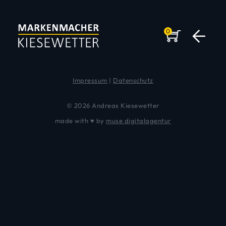
PayPal
0
Mit PayPal zahlen.
Impressum
|
Datenschutz
© 2026 Andreas Kiesewetter
made with ♥ by
muse digitalagentur
DER MARKENMACHER
KEYSPEAKER