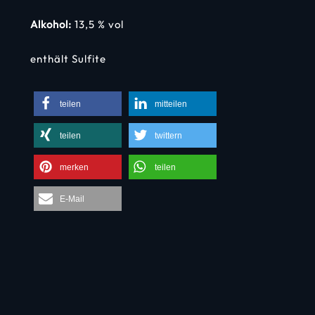
Alkohol:
13,5 % vol
enthält Sulfite
teilen
mitteilen
teilen
twittern
merken
teilen
E-Mail